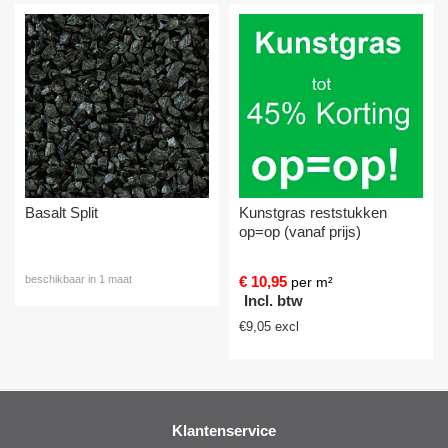
Kunstgras reststukken
Straat / Ophoogzand
op=op (vanaf prijs)
beschikbaar in 1 maat
€
10,95
per m²
Incl. btw
€
9,05
excl
Klantenservice