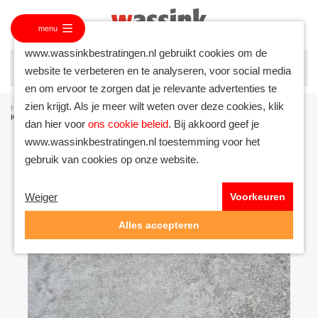
menu
www.wassinkbestratingen.nl gebruikt cookies om de
website te verbeteren en te analyseren, voor social media
en om ervoor te zorgen dat je relevante advertenties te
zien krijgt. Als je meer wilt weten over deze cookies, klik
Homepagina
/
Assortiment
/
Keramiek tegels
/
Keramiek Import Italië
/
Keramiek 60x60x2 Secret Grey (VV)
dan hier voor
ons cookie beleid
. Bij akkoord geef je
www.wassinkbestratingen.nl toestemming voor het
gebruik van cookies op onze website.
Weiger
Voorkeuren
Alles accepteren