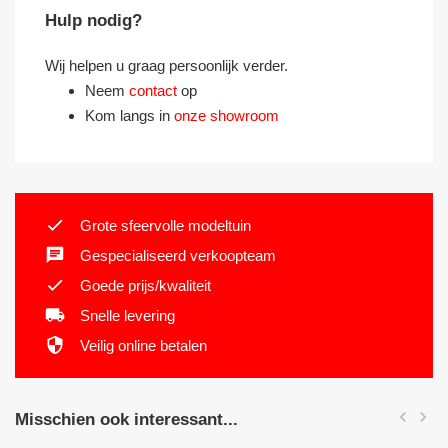
Hulp nodig?
Wij helpen u graag persoonlijk verder.
Neem
contact
op
Kom langs in
onze showroom
Grote sfeervolle modeltuin
Gespecialiseerd verkoopteam
Goede prijs/kwaliteit
Snelle levering
Veilig online betalen


Misschien ook interessant...